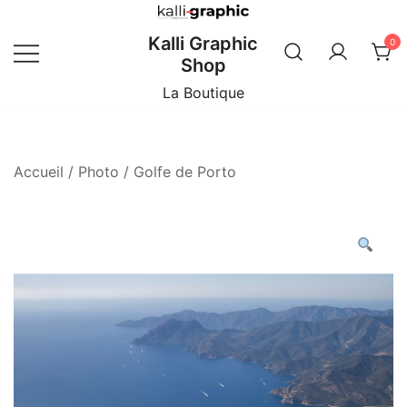
Skip
to
Kalli Graphic
0
content
Shop
La Boutique
Accueil
/
Photo
/ Golfe de Porto