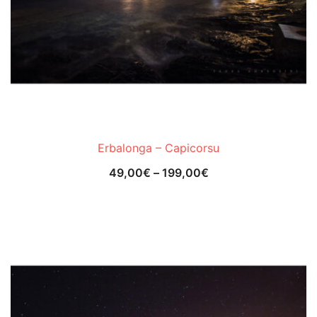
Erbalonga – Capicorsu
49,00
€
–
199,00
€