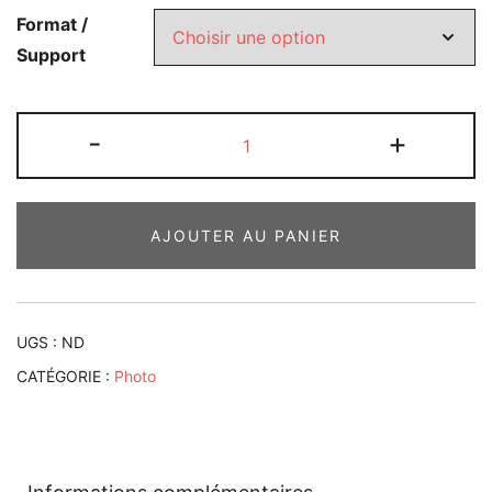
Format /
Support
quantité
-
+
de
Golfe
de
AJOUTER AU PANIER
Porto
UGS :
ND
CATÉGORIE :
Photo