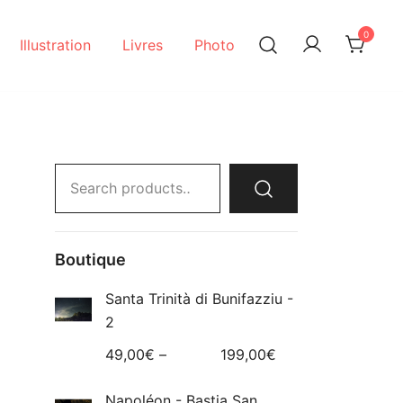
0
Illustration
Livres
Photo
Search
for:
Boutique
Santa Trinità di Bunifazziu -
2
49,00
€
–
199,00
€
Napoléon - Bastia San