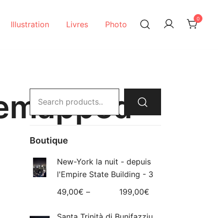
0
Illustration
Livres
Photo
emapped-
Search
for:
Boutique
New-York la nuit - depuis
l'Empire State Building - 3
49,00
€
–
199,00
€
Santa Trinità di Bunifazziu