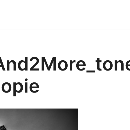
And2More_ton
copie