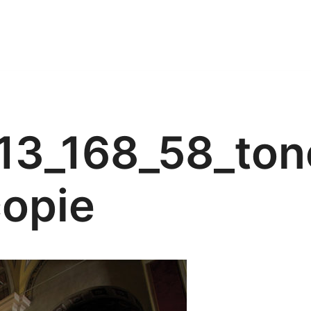
13_168_58_to
copie