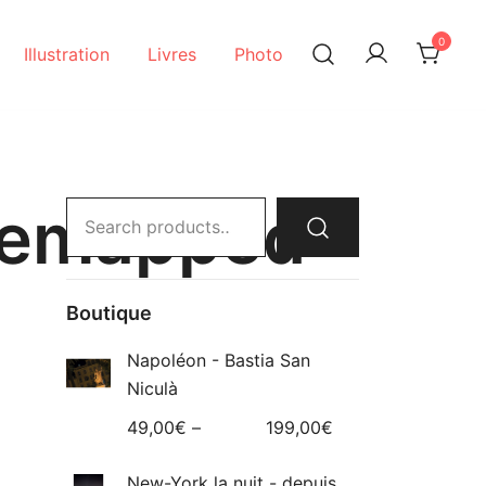
0
Illustration
Livres
Photo
nemapped-
Search
for:
Boutique
Napoléon - Bastia San
Niculà
49,00
€
–
199,00
€
New-York la nuit - depuis