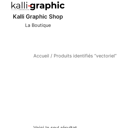
Skip
to
Kalli Graphic Shop
content
La Boutique
Accueil
/ Produits identifiés “vectoriel”
Voici le seul résultat