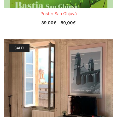
Poster San Ghjuvà
39,00
€
–
89,00
€
SALE!