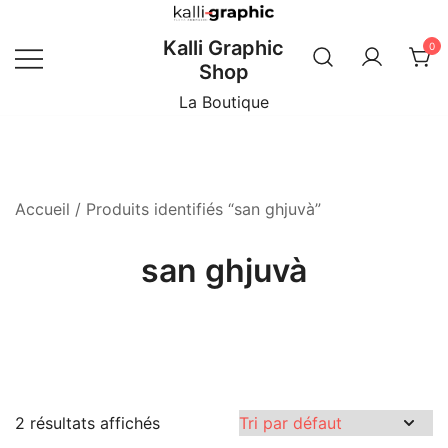
Skip
to
Kalli Graphic
0
content
Shop
La Boutique
Accueil
/ Produits identifiés “san ghjuvà”
san ghjuvà
2 résultats affichés